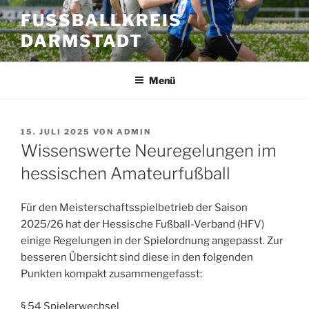
Zum
FUSSBALLKREIS D
Inhalt
ARMSTADT
springen
Menü
VERÖFFENTLICHT
15. JULI 2025
VON
ADMIN
AM
Wissenswerte Neuregelungen im
hessischen Amateurfußball
Für den Meisterschaftsspielbetrieb der Saison
2025/26 hat der Hessische Fußball-Verband (HFV)
einige Regelungen in der Spielordnung angepasst. Zur
besseren Übersicht sind diese in den folgenden
Punkten kompakt zusammengefasst:
§ 54 Spielerwechsel