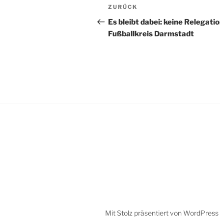
Beitrags-
Vorheriger
ZURÜCK
Navigation
Beitrag
Es bleibt dabei: keine Relegati
Fußballkreis Darmstadt
Mit Stolz präsentiert von WordPress