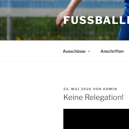
Zum
Inhalt
FUSSBALL
springen
Ausschüsse
Anschriften
VERÖFFENTLICHT
23. MAI 2026
VON
ADMIN
AM
Keine Relegation!