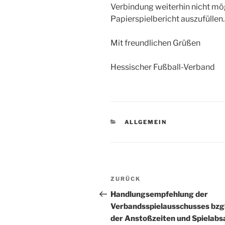
Verbindung weiterhin nicht mögl
Papierspielbericht auszufüllen.
Mit freundlichen Grüßen
Hessischer Fußball-Verband
KATEGORIEN
ALLGEMEIN
Beitrags-
Vorheriger
ZURÜCK
Navigation
Beitrag
Handlungsempfehlung der
Verbandsspielausschusses bzgl
der Anstoßzeiten und Spielab