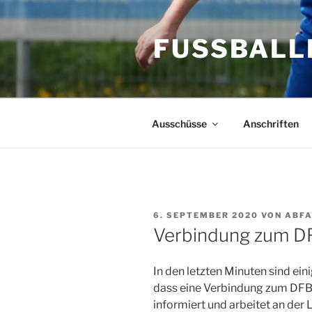
Zum
Inhalt
FUSSBALL
springen
Ausschüsse
Anschriften
VERÖFFENTLICHT
6. SEPTEMBER 2020
VON
ABFA
AM
Verbindung zum DF
In den letzten Minuten sind ein
dass eine Verbindung zum DFBn
informiert und arbeitet an der