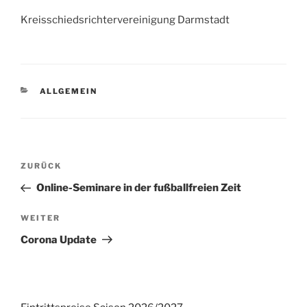
Kreisschiedsrichtervereinigung Darmstadt
KATEGORIEN
ALLGEMEIN
Beitrags-
Vorheriger
ZURÜCK
Navigation
Beitrag
Online-Seminare in der fußballfreien Zeit
Nächster
WEITER
Beitrag
Corona Update