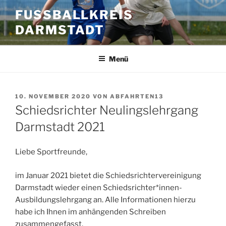
Zum
FUSSBALLKREIS D
Inhalt
ARMSTADT
springen
Menü
VERÖFFENTLICHT
10. NOVEMBER 2020
VON
ABFAHRTEN13
AM
Schiedsrichter Neulingslehrgang
Darmstadt 2021
Liebe Sportfreunde,
im Januar 2021 bietet die Schiedsrichtervereinigung
Darmstadt wieder einen Schiedsrichter*innen-
Ausbildungslehrgang an. Alle Informationen hierzu
habe ich Ihnen im anhängenden Schreiben
zusammengefasst.