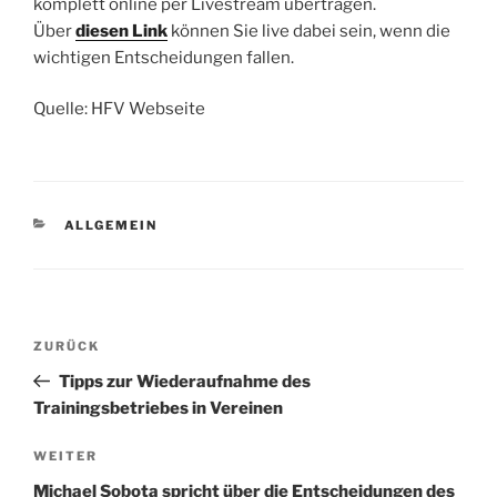
komplett online per Livestream übertragen.
Über
diesen Link
können Sie live dabei sein, wenn die
wichtigen Entscheidungen fallen.
Quelle: HFV Webseite
KATEGORIEN
ALLGEMEIN
Beitrags-
Vorheriger
ZURÜCK
Navigation
Beitrag
Tipps zur Wiederaufnahme des
Trainingsbetriebes in Vereinen
Nächster
WEITER
Beitrag
Michael Sobota spricht über die Entscheidungen des