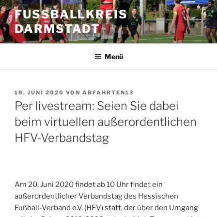
Zum
FUSSBALLKREIS D
Inhalt
ARMSTADT
springen
Menü
VERÖFFENTLICHT
19. JUNI 2020
VON
ABFAHRTEN13
AM
Per livestream: Seien Sie dabei
beim virtuellen außerordentlichen
HFV-Verbandstag
Am 20. Juni 2020 findet ab 10 Uhr findet ein
außerordentlicher Verbandstag des Hessischen
Fußball-Verband e.V. (HFV) statt, der über den Umgang