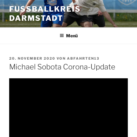
Zum
FUSSBALLKREIS D
Inhalt
ARMSTADT
springen
Menü
VERÖFFENTLICHT
20. NOVEMBER 2020
VON
ABFAHRTEN13
AM
Michael Sobota Corona-Update