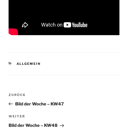
KATEGORIEN
ALLGEMEIN
Beitrags-
Vorheriger
ZURÜCK
Navigation
Beitrag
Bild der Woche – KW47
Nächster
WEITER
Beitrag
Bild der Woche – KW48