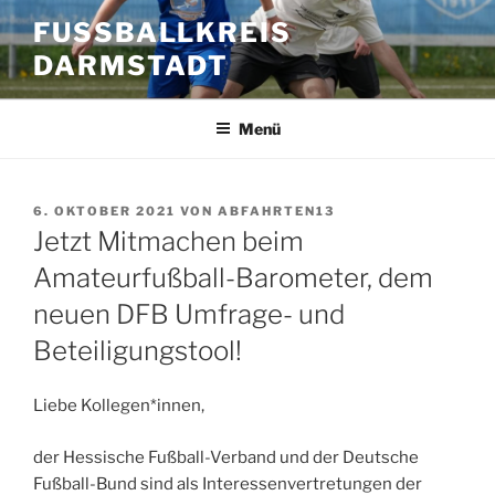
Zum
FUSSBALLKREIS D
Inhalt
ARMSTADT
springen
Menü
VERÖFFENTLICHT
6. OKTOBER 2021
VON
ABFAHRTEN13
AM
Jetzt Mitmachen beim
Amateurfußball-Barometer, dem
neuen DFB Umfrage- und
Beteiligungstool!
Liebe Kollegen*innen,
der Hessische Fußball-Verband und der Deutsche
Fußball-Bund sind als Interessenvertretungen der