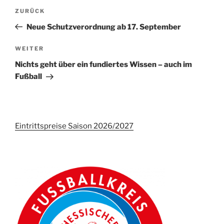
Beitrags-
Vorheriger
ZURÜCK
Navigation
Beitrag
Neue Schutzverordnung ab 17. September
Nächster
WEITER
Beitrag
Nichts geht über ein fundiertes Wissen – auch im
Fußball
Eintrittspreise Saison 2026/2027