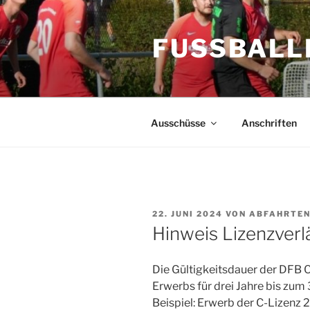
Zum
Inhalt
FUSSBALL
springen
Ausschüsse
Anschriften
VERÖFFENTLICHT
22. JUNI 2024
VON
ABFAHRTEN
AM
Hinweis Lizenzver
Die Gültigkeitsdauer der DFB 
Erwerbs für drei Jahre bis zum 
Beispiel: Erwerb der C-Lizenz 