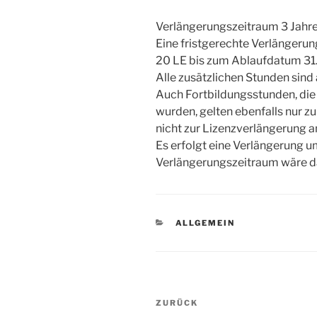
Verlängerungszeitraum 3 Jahr
Eine fristgerechte Verlängerung
20 LE bis zum Ablaufdatum 31
Alle zusätzlichen Stunden sind
Auch Fortbildungsstunden, di
wurden, gelten ebenfalls nur z
nicht zur Lizenzverlängerung 
Es erfolgt eine Verlängerung u
Verlängerungszeitraum wäre d
KATEGORIEN
ALLGEMEIN
Beitrags-
Vorheriger
ZURÜCK