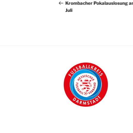
Navigation
Beitrag
Krombacher Pokalauslosung a
Juli