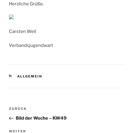
Herzliche Grüße,
Carsten Well
Verbandsjugendwart
KATEGORIEN
ALLGEMEIN
Beitrags-
Vorheriger
ZURÜCK
Navigation
Beitrag
Bild der Woche – KW49
Nächster
WEITER