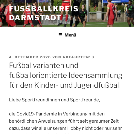
Zum
FUSSBALLKREIS D
Inhalt
ARMSTADT
springen
Menü
VERÖFFENTLICHT
4. DEZEMBER 2020
VON
ABFAHRTEN13
AM
Fußballvarianten und
fußballorientierte Ideensammlung
für den Kinder- und Jugendfußball
Liebe Sportfreundinnen und Sportfreunde,
die Covid19-Pandemie in Verbindung mit den
behördlichen Anweisungen führt seit geraumer Zeit
dazu, dass wir alle unserem Hobby nicht oder nur sehr