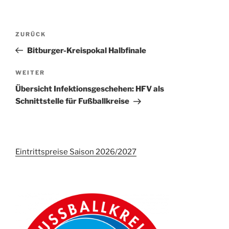
Beitrags-
Vorheriger
ZURÜCK
Navigation
Beitrag
Bitburger-Kreispokal Halbfinale
Nächster
WEITER
Beitrag
Übersicht Infektionsgeschehen: HFV als
Schnittstelle für Fußballkreise
Eintrittspreise Saison 2026/2027