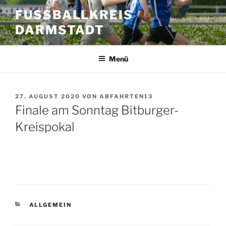
Zum
FUSSBALLKREIS D
Inhalt
ARMSTADT
springen
Menü
VERÖFFENTLICHT
27. AUGUST 2020
VON
ABFAHRTEN13
AM
Finale am Sonntag Bitburger-
Kreispokal
KATEGORIEN
ALLGEMEIN