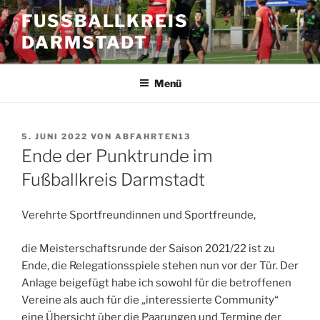
Zum
FUSSBALLKREIS D
Inhalt
ARMSTADT
springen
Menü
VERÖFFENTLICHT
5. JUNI 2022
VON
ABFAHRTEN13
AM
Ende der Punktrunde im
Fußballkreis Darmstadt
Verehrte Sportfreundinnen und Sportfreunde,
die Meisterschaftsrunde der Saison 2021/22 ist zu
Ende, die Relegationsspiele stehen nun vor der Tür. Der
Anlage beigefügt habe ich sowohl für die betroffenen
Vereine als auch für die „interessierte Community“
eine Übersicht über die Paarungen und Termine der