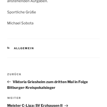
anstehenden Aufgaben.
Sportliche Grüße
Michael Sobota
KATEGORIEN
ALLGEMEIN
Beitrags-
Vorheriger
ZURÜCK
Navigation
Beitrag
Viktoria Griesheim zum dritten Mal in Folge
Bitburger-Kreispokalsieger
Nächster
WEITER
Beitrag
Meister C-Liga: SV Erzhausen II