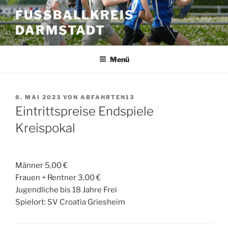
Zum
FUSSBALLKREIS D
Inhalt
ARMSTADT
springen
Menü
VERÖFFENTLICHT
8. MAI 2023
VON
ABFAHRTEN13
AM
Eintrittspreise Endspiele
Kreispokal
Männer 5,00 €
Frauen + Rentner 3,00 €
Jugendliche bis 18 Jahre Frei
Spielort: SV Croatia Griesheim