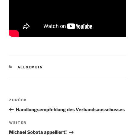
KATEGORIEN
ALLGEMEIN
Beitrags-
Vorheriger
ZURÜCK
Navigation
Beitrag
Handlungsempfehlung des Verbandsausschusses
Nächster
WEITER
Beitrag
Michael Sobota appelliert!