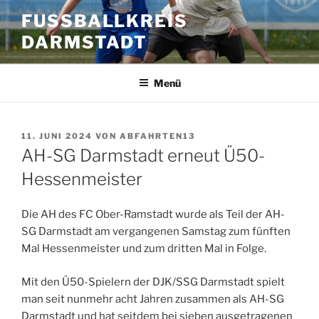
Zum
FUSSBALLKREIS D
Inhalt
ARMSTADT
springen
Menü
VERÖFFENTLICHT
11. JUNI 2024
VON
ABFAHRTEN13
AM
AH-SG Darmstadt erneut Ü50-
Hessenmeister
Die AH des FC Ober-Ramstadt wurde als Teil der AH-
SG Darmstadt am vergangenen Samstag zum fünften
Mal Hessenmeister und zum dritten Mal in Folge.
Mit den Ü50-Spielern der DJK/SSG Darmstadt spielt
man seit nunmehr acht Jahren zusammen als AH-SG
Darmstadt und hat seitdem bei sieben ausgetragenen