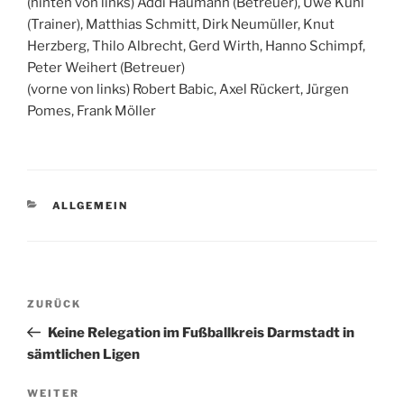
(hinten von links) Addi Haumann (Betreuer), Uwe Kuhl
(Trainer), Matthias Schmitt, Dirk Neumüller, Knut
Herzberg, Thilo Albrecht, Gerd Wirth, Hanno Schimpf,
Peter Weihert (Betreuer)
(vorne von links) Robert Babic, Axel Rückert, Jürgen
Pomes, Frank Möller
KATEGORIEN
ALLGEMEIN
Beitrags-
Vorheriger
ZURÜCK
Navigation
Beitrag
Keine Relegation im Fußballkreis Darmstadt in
sämtlichen Ligen
Nächster
WEITER