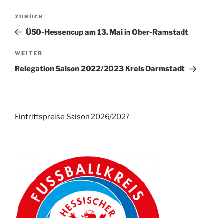
Beitrags-
Vorheriger
ZURÜCK
Navigation
Beitrag
Ü50-Hessencup am 13. Mai in Ober-Ramstadt
Nächster
WEITER
Beitrag
Relegation Saison 2022/2023 Kreis Darmstadt
Eintrittspreise Saison 2026/2027