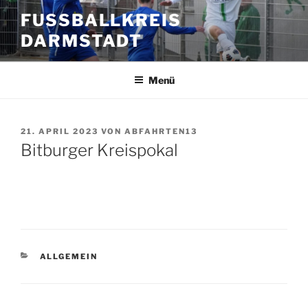
Zum
FUSSBALLKREIS D
Inhalt
ARMSTADT
springen
Menü
VERÖFFENTLICHT
21. APRIL 2023
VON
ABFAHRTEN13
AM
Bitburger Kreispokal
KATEGORIEN
ALLGEMEIN