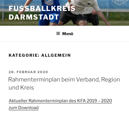
Zum
FUSSBALLKREIS D
Inhalt
ARMSTADT
springen
Menü
KATEGORIE:
ALLGEMEIN
VERÖFFENTLICHT
28. FEBRUAR 2020
AM
Rahmenterminplan beim Verband, Region
und Kreis
Aktueller Rahmenterminplan des KFA 2019 – 2020
zum Download