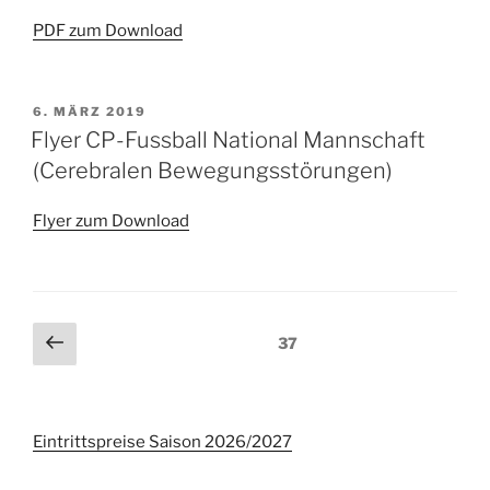
PDF zum Download
VERÖFFENTLICHT
6. MÄRZ 2019
AM
Flyer CP-Fussball National Mannschaft
(Cerebralen Bewegungsstörungen)
Flyer zum Download
Seitennummerierung
Vorherige
Seite
37
Seite
der
Beiträge
Eintrittspreise Saison 2026/2027